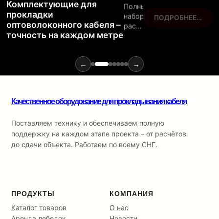
Комплектующие для
Полный
прокладки
набор
ПОДРОБНЕЕ…
оптоволоконного кабеля –
расходных
точность на каждом метре
материалов
и
инструментов
для
←
→
монтажа
оптики:
от
Качественное оборудование для прокладывания кабеля
ввода
в
кабельную
Поставляем технику и обеспечиваем полную
канализацию
поддержку на каждом этапе проекта – от расчётов
до
до сдачи объекта. Работаем по всему СНГ.
финальной
разварки.
ПРОДУКТЫ
КОМПАНИЯ
Каталог товаров
О нас
Аренда лебедок
Новости