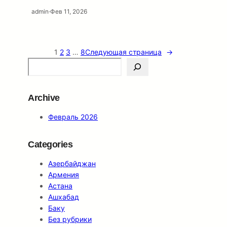
admin
·
Фев 11, 2026
1
2
3
…
8
Следующая страница
→
S
e
a
r
Archive
c
Февраль 2026
h
Categories
Азербайджан
Армения
Астана
Ашхабад
Баку
Без рубрики