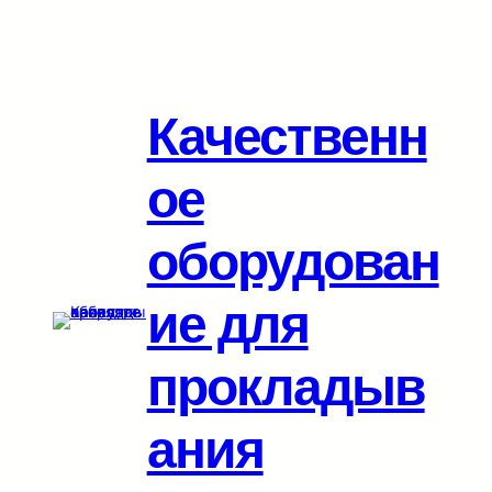
Перейти
к
содержимому
Качественн
ое
оборудован
ие для
прокладыв
ания