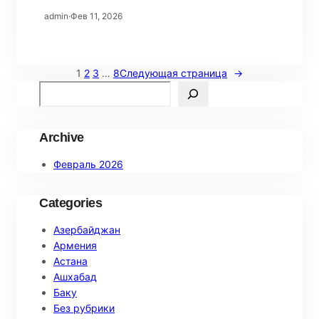
admin
·
Фев 11, 2026
1
2
3
…
8
Следующая страница
→
S
e
a
r
Archive
c
Февраль 2026
h
Categories
Азербайджан
Армения
Астана
Ашхабад
Баку
Без рубрики