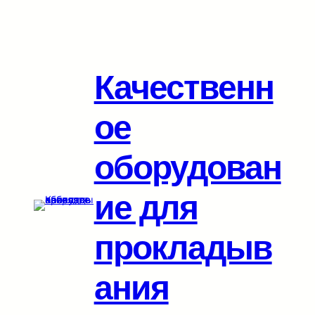
Перейти
к
содержимому
Качественн
ое
оборудован
ие для
прокладыв
ания